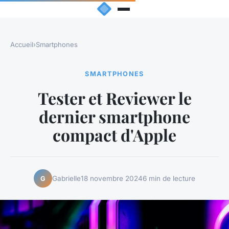
Accueil
›
Smartphones
SMARTPHONES
Tester et Reviewer le
dernier smartphone
compact d'Apple
Gabrielle
18 novembre 2024
6 min de lecture
G